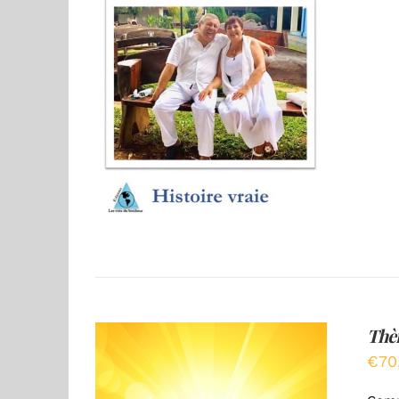
AJOUTER AU PANIER
/
DÉTAILS
Thè
€
70