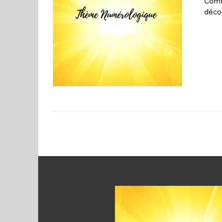
Comm
déco
AJOUTER AU PANIER
/
DÉTAILS