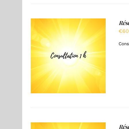
Rése
€
60
Cons
AJOUTER AU PANIER
/
DÉTAILS
Rés