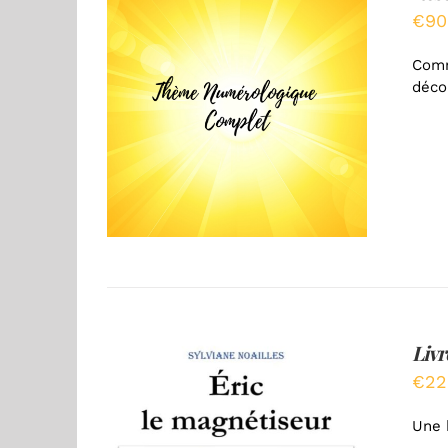
€
90
Comm
déco
AJOUTER AU PANIER
/
DÉTAILS
Livr
€
22
Une 