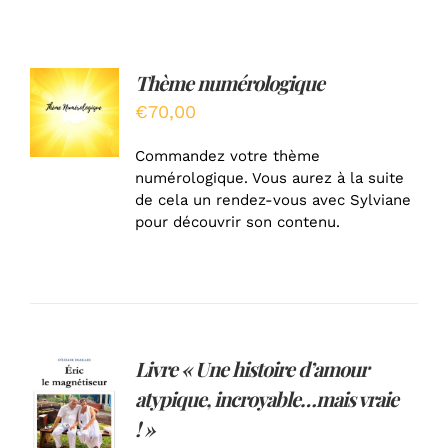
Thème numérologique
AJOUTER
AU
€
70,00
PANIER
/
Commandez votre thème
DÉTAILS
numérologique. Vous aurez à la suite
de cela un rendez-vous avec Sylviane
pour découvrir son contenu.
Livre « Une histoire d’amour
AJOUTER
atypique, incroyable…mais vraie
AU
PANIER
! »
/