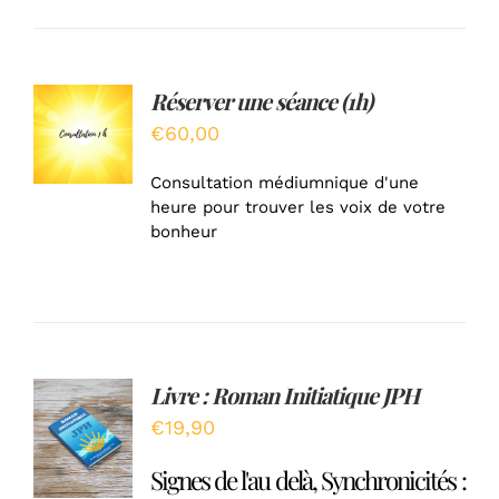
Réserver une séance (1h)
AJOUTER
AU
€
60,00
PANIER
/
Consultation médiumnique d'une
DÉTAILS
heure pour trouver les voix de votre
bonheur
Livre : Roman Initiatique JPH
Note
5.00
AJOUTER
sur 5
€
19,90
AU
PANIER
Signes de l'au delà, Synchronicités :
/
DÉTAILS