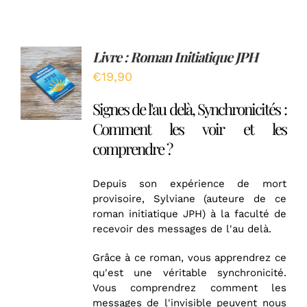
Livre : Roman Initiatique JPH
Note
5.00
AJOUTER
sur 5
€
19,90
AU
PANIER
Signes de l'au delà, Synchronicités :
/
DÉTAILS
Comment les voir et les
comprendre ?
Depuis son expérience de mort
provisoire, Sylviane (auteure de ce
roman initiatique JPH) à la faculté de
recevoir des messages de l'au delà.
Grâce à ce roman, vous apprendrez ce
qu'est une véritable synchronicité.
Vous comprendrez comment les
messages de l'invisible peuvent nous