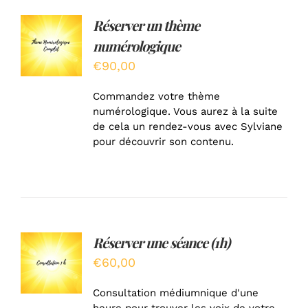
Réserver un thème
AJOUTER
AU
numérologique
PANIER
/
€
90,00
DÉTAILS
Commandez votre thème
numérologique. Vous aurez à la suite
de cela un rendez-vous avec Sylviane
pour découvrir son contenu.
Réserver une séance (1h)
AJOUTER
AU
€
60,00
PANIER
/
Consultation médiumnique d'une
DÉTAILS