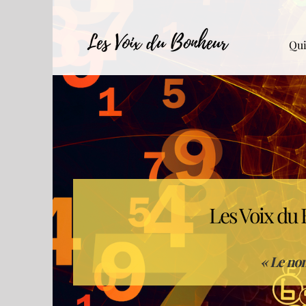
Skip
to
content
Qui
Les Voix du
« Le nom