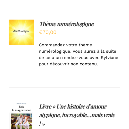
Thème numérologique
AJOUTER
AU
€
70,00
PANIER
/
Commandez votre thème
DÉTAILS
numérologique. Vous aurez à la suite
de cela un rendez-vous avec Sylviane
pour découvrir son contenu.
Livre « Une histoire d’amour
AJOUTER
atypique, incroyable…mais vraie
AU
PANIER
! »
/