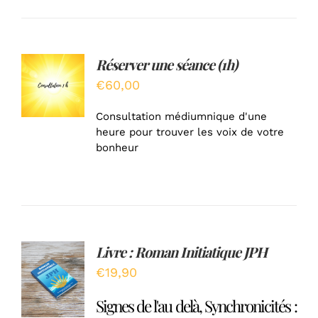
Réserver une séance (1h)
AJOUTER
AU
€
60,00
PANIER
/
Consultation médiumnique d'une
DÉTAILS
heure pour trouver les voix de votre
bonheur
Livre : Roman Initiatique JPH
Note
5.00
AJOUTER
sur 5
€
19,90
AU
PANIER
Signes de l'au delà, Synchronicités :
/
DÉTAILS