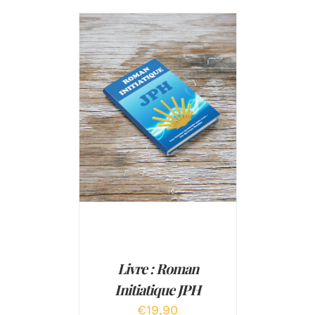
Note
5.00
AJOUTER AU PANIER
/
sur 5
DÉTAILS
Livre : Roman
Initiatique JPH
€
19,90