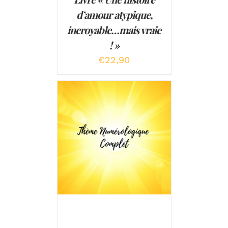
d’amour atypique,
incroyable…mais vraie
! »
€
22,90
AJOUTER AU PANIER
/
DÉTAILS