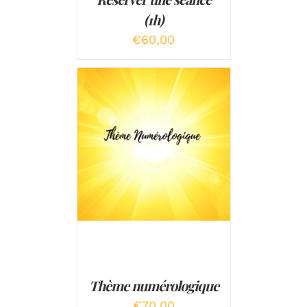
(1h)
€
60,00
AJOUTER AU PANIER
/
DÉTAILS
Thème numérologique
€
70,00