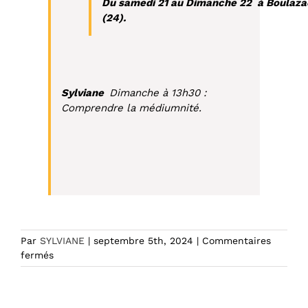
Du samedi 21 au Dimanche 22 à Boulaza
(24).
Sylviane
Dimanche à 13h30 :
Comprendre la médiumnité.
Par
SYLVIANE
|
septembre 5th, 2024
|
Commentaires
sur
fermés
BOULAZAC