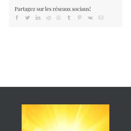
Partagez sur les réseaux sociaux!
Facebook
Twitter
LinkedIn
Reddit
Whatsapp
Tumblr
Pinterest
Vk
Email