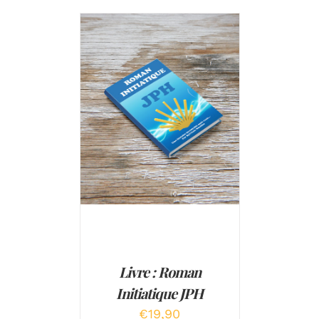
Note
5.00
AJOUTER AU PANIER
/
sur 5
DÉTAILS
Livre : Roman
Initiatique JPH
€
19,90