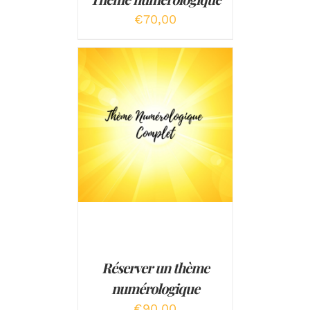
€
70,00
AJOUTER AU PANIER
/
DÉTAILS
Réserver un thème
numérologique
€
90,00