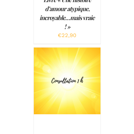
d’amour atypique,
incroyable…mais vraie
! »
€
22,90
AJOUTER AU PANIER
/
DÉTAILS