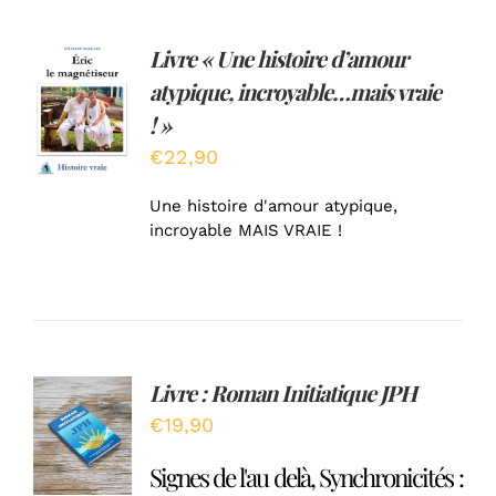
Livre « Une histoire d’amour
AJOUTER
atypique, incroyable…mais vraie
AU
PANIER
! »
/
€
22,90
DÉTAILS
Une histoire d'amour atypique,
incroyable MAIS VRAIE !
Livre : Roman Initiatique JPH
Note
5.00
AJOUTER
sur 5
€
19,90
AU
PANIER
Signes de l'au delà, Synchronicités :
/
DÉTAILS