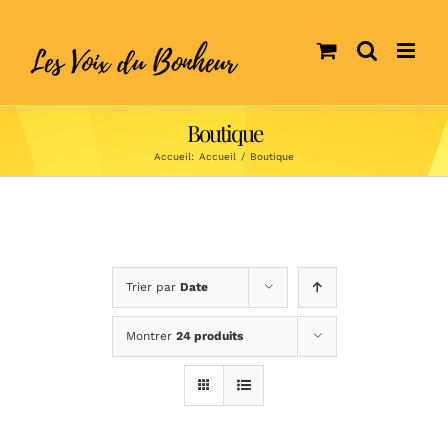
Skip
to
content
Boutique
Accueil:
Accueil
/
Boutique
Trier par
Date
Montrer
24 produits