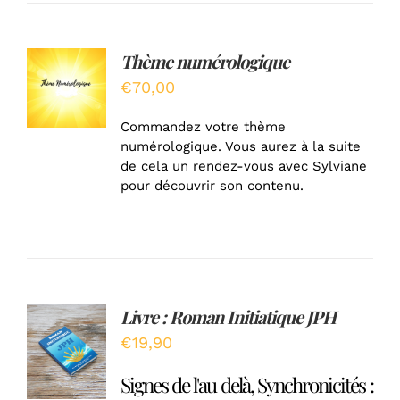
Thème numérologique
AJOUTER
AU
€
70,00
PANIER
/
Commandez votre thème
DÉTAILS
numérologique. Vous aurez à la suite
de cela un rendez-vous avec Sylviane
pour découvrir son contenu.
Livre : Roman Initiatique JPH
Note
5.00
AJOUTER
sur 5
€
19,90
AU
PANIER
Signes de l'au delà, Synchronicités :
/
DÉTAILS