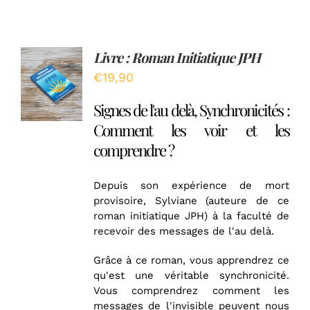
Livre : Roman Initiatique JPH
Note
5.00
AJOUTER
sur 5
€
19,90
AU
PANIER
Signes de l'au delà, Synchronicités :
/
DÉTAILS
Comment les voir et les
comprendre ?
Depuis son expérience de mort
provisoire, Sylviane (auteure de ce
roman initiatique JPH) à la faculté de
recevoir des messages de l'au delà.
Grâce à ce roman, vous apprendrez ce
qu'est une véritable synchronicité.
Vous comprendrez comment les
messages de l'invisible peuvent nous