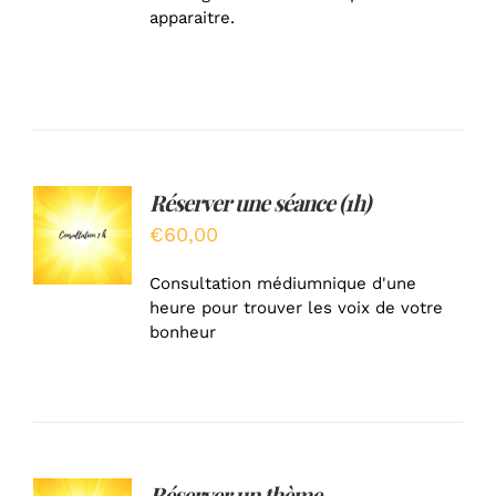
apparaitre.
Réserver une séance (1h)
AJOUTER
AU
€
60,00
PANIER
/
Consultation médiumnique d'une
DÉTAILS
heure pour trouver les voix de votre
bonheur
Réserver un thème
AJOUTER