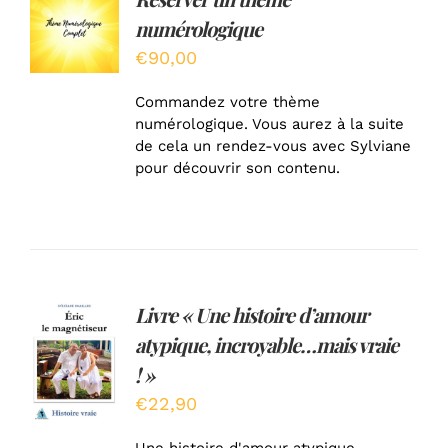
AU
numérologique
PANIER
/
€
90,00
DÉTAILS
Commandez votre thème
numérologique. Vous aurez à la suite
de cela un rendez-vous avec Sylviane
pour découvrir son contenu.
Livre « Une histoire d’amour
AJOUTER
atypique, incroyable…mais vraie
AU
PANIER
! »
/
€
22,90
DÉTAILS