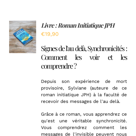
Livre : Roman Initiatique JPH
Note
5.00
AJOUTER
sur 5
€
19,90
AU
PANIER
Signes de l'au delà, Synchronicités :
/
DÉTAILS
Comment les voir et les
comprendre ?
Depuis son expérience de mort
provisoire, Sylviane (auteure de ce
roman initiatique JPH) à la faculté de
recevoir des messages de l'au delà.
Grâce à ce roman, vous apprendrez ce
qu'est une véritable synchronicité.
Vous comprendrez comment les
messages de l'invisible peuvent nous