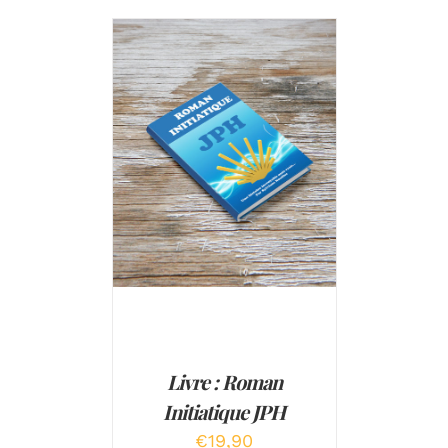
Note
5.00
AJOUTER AU PANIER
/
sur 5
DÉTAILS
Livre : Roman
Initiatique JPH
€
19,90