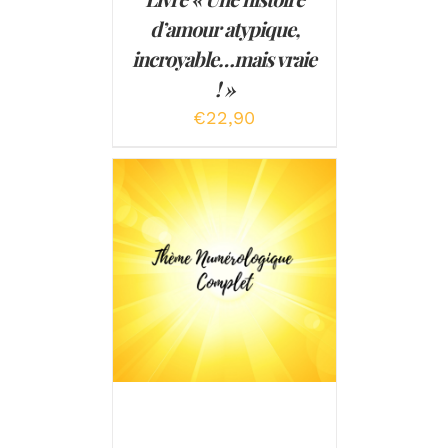
d’amour atypique,
incroyable…mais vraie
! »
€
22,90
AJOUTER AU PANIER
/
DÉTAILS