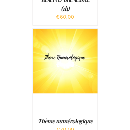
(1h)
€
60,00
AJOUTER AU PANIER
/
DÉTAILS
Thème numérologique
€
70,00